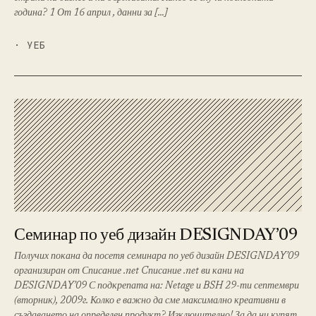
година? 1 От 16 април , данни за […]
· УЕБ
Семинар по уеб дизайн DESIGNDAY’09
Получих покана да посетя семинара по уеб дизайн DESIGNDAY’09
организиран от Списание .net Cписание .net ви кани на
DESIGNDAY’09 С подкрепата на: Netage и BSH 29-ти септември
(вторник), 2009г. Колко е важно да сме максимално креативни в