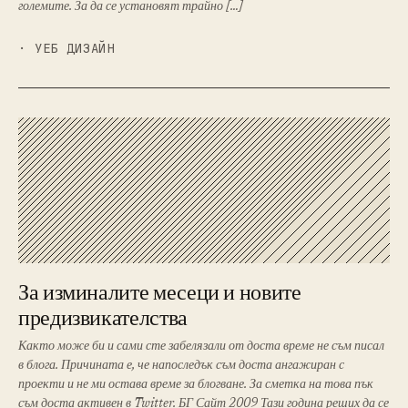
големите. За да се установят трайно […]
· УЕБ ДИЗАЙН
За изминалите месеци и новите
предизвикателства
Както може би и сами сте забелязали от доста време не съм писал
в блога. Причината е, че напоследък съм доста ангажиран с
проекти и не ми остава време за блогване. За сметка на това пък
съм доста активен в Twitter. БГ Сайт 2009 Тази година реших да се