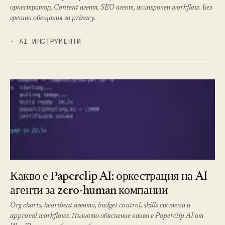
оркестратор, Content агент, SEO агент, асинхронен workflow. Без
грешни обещания за privacy.
· AI ИНСТРУМЕНТИ
Какво е Paperclip AI: oркестрация на AI
агенти за zero-human компании
Org charts, heartbeat агенти, budget control, skills система и
approval workflows. Пълното обяснение какво е Paperclip AI от