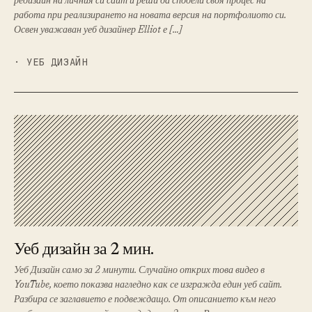
редизайн на личния си сайт и реши да сподели своя процес на
работа при реализирането на новата версия на портфолиото си.
Освен уважаван уеб дизайнер Elliot е […]
· УЕБ ДИЗАЙН
Уеб дизайн за 2 мин.
Уеб Дизайн само за 2 минути. Случайно открих това видео в
YouTube, което показва нагледно как се изгражда един уеб сайт.
Разбира се заглавието е подвеждащо. От описанието към него