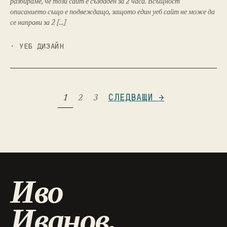
разбираме, че този сайт е създаден за 2 часа. Всъщност
описанието също е подвеждащо, защото един уеб сайт не може да
се направи за 2 […]
· УЕБ ДИЗАЙН
СЛЕДВАЩИ →
1
2
3
Иво
Иванов.