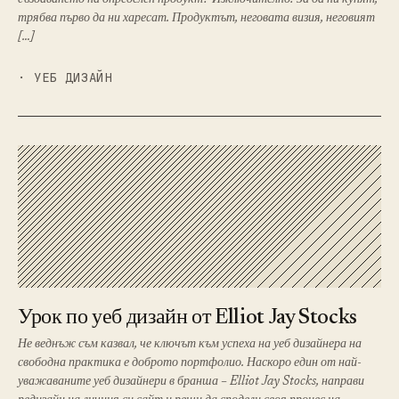
създаването на определен продукт? Изключително! За да ни купят,
трябва първо да ни харесат. Продуктът, неговата визия, неговият
[…]
· УЕБ ДИЗАЙН
Урок по уеб дизайн от Elliot Jay Stocks
Не веднъж съм казвал, че ключът към успеха на уеб дизайнера на
свободна практика е доброто портфолио. Наскоро един от най-
уважаваните уеб дизайнери в бранша – Elliot Jay Stocks, направи