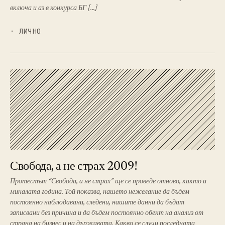
включа и аз в конкурса БГ […]
· ЛИЧНO
Свобода, а не страх 2009!
Протестът “Свобода, а не страх” ще се проведе отново, както и
миналата година. Той показва, нашето нежелание да бъдем
постоянно наблюдавани, следени, нашите данни да бъдат
записвани без причина и да бъдем постоянно обект на анализ от
страна на бизнес и на държавата. Какво се случи последната