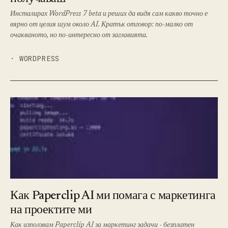
Инсталирах WordPress 7 beta и реших да видя сам какво точно е
вярно от целия шум около AI. Кратък отговор: по-малко от
очакваното, но по-интересно от заглавията.
· WORDPRESS
Как Paperclip AI ми помага с маркетинга
на проектите ми
Как използвам Paperclip AI за маркетинг задачи - безплатен