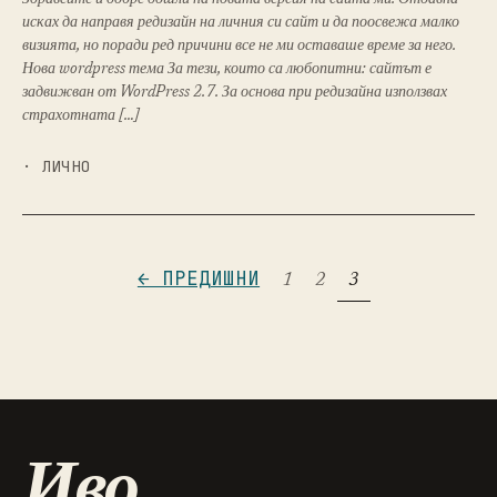
Здравейте и добре дошли на новата версия на сайта ми. Отдавна
исках да направя редизайн на личния си сайт и да поосвежа малко
визията, но поради ред причини все не ми оставаше време за него.
Нова wordpress тема За тези, които са любопитни: сайтът е
задвижван от WordPress 2.7. За основа при редизайна използвах
страхотната […]
· ЛИЧНO
← ПРЕДИШНИ
1
2
3
Иво