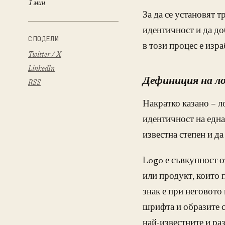
1 мин
За да се установят т
идентичност и да до
СПОДЕЛИ
в този процес е изра
Twitter / X
LinkedIn
Дефиниция на ло
RSS
Накратко казано – л
идентичност на една
известна степен и да
Logo е съвкупност о
или продукт, които 
знак е при неговото
шрифта и образите с
най-известните и ра