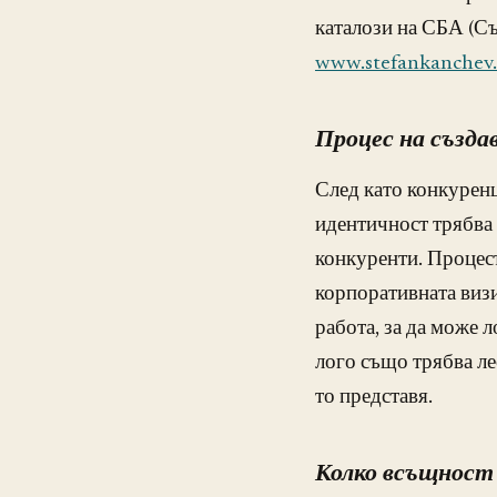
каталози на СБА (Съ
www.stefankanchev
Процес на създа
След като конкуренц
идентичност трябва д
конкуренти. Процесъ
корпоративната визи
работа, за да може 
лого също трябва ле
то представя.
Колко всъщност 