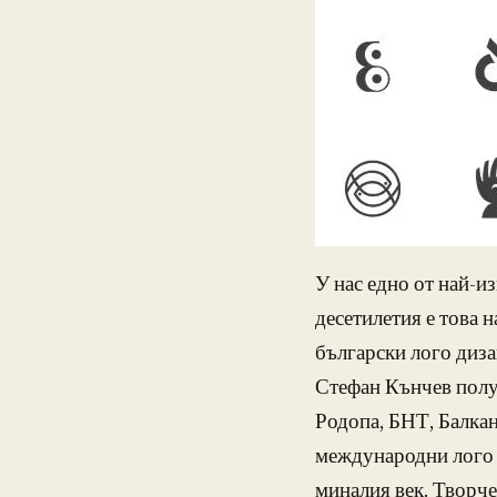
У нас едно от най-и
десетилетия е това 
български лого диза
Стефан Кънчев полу
Родопа, БНТ, Балкан
международни лого к
миналия век. Творче