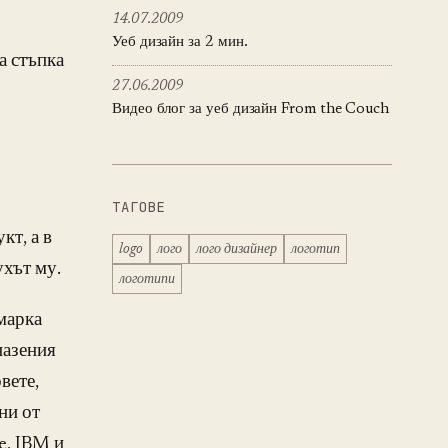
14.07.2009
Уеб дизайн за 2 мин.
а стъпка
27.06.2009
Видео блог за уеб дизайн From the Couch
ТАГОВЕ
кт, а в
logo
лого
лого дизайнер
логотип
ухът му.
логотипи
марка
пазения
вете,
ни от
e, IBM и