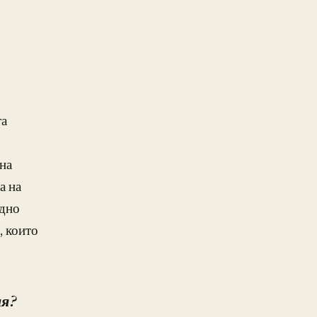
та
на
а на
Едно
, които
ия?