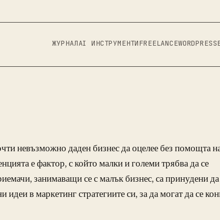
ЖУРНАЛ
AI ИНСТРУМЕНТИ
FREELANCE
WORDPRESS
очти невъзможно даден бизнес да оцелее без помощта н
нцията е фактор, с който малки и големи трябва да се
иемачи, занимаващи се с малък бизнес, са принудени да
и идеи в маркетинг стратегиите си, за да могат да се ко