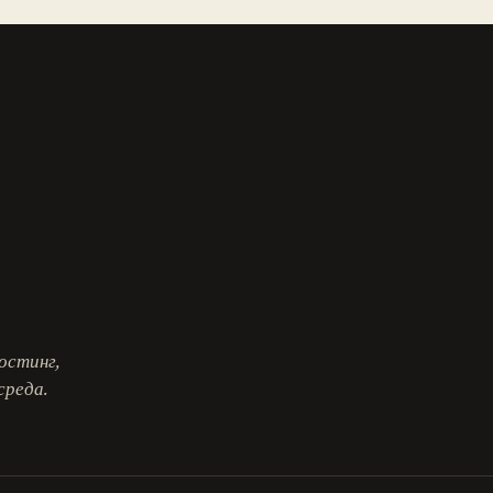
остинг,
среда.