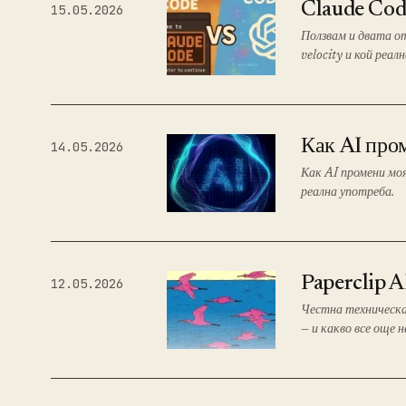
Claude Code
15.05.2026
Ползвам и двата от
velocity и кой реал
Как AI пром
14.05.2026
Как AI промени моя
реална употреба.
Paperclip A
12.05.2026
Честна техническа 
— и какво все още 