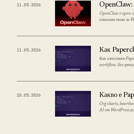
OpenClaw: 
11.05.2026
OpenClaw е open-s
означава това за W
Как Papercl
11.05.2026
Как използвам Pape
workflow. Без греш
Какво е Pap
10.05.2026
Org charts, heartbe
AI от WordPress ра