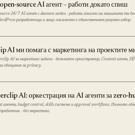
open-source AI агент – работи докато спиш
ource 24/7 AI агент с daemon модел - работи локално на машината ти без
ordPress разработчици и защо локалното е единственият разумен избор.
ip AI ми помага с маркетинга на проектите м
rclip AI за маркетинг задачи - безплатен оркестратор, Content агент, SE
ни обещания за privacy.
erclip AI: oркестрация на AI агенти за zero
at агенти, budget control, skills система и approval workflows. Пълното об
зработчик - без маркетинг.