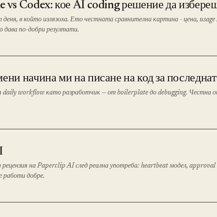
 vs Codex: кое AI coding решение да избере
 деня, в който излязоха. Ето честната сравнителна картина - цена, usage 
но дава по-добри резултати.
ени начина ми на писане на код за последнат
 daily workflow като разработчик — от boilerplate до debugging. Честна о
I
рецензия на Paperclip AI след реална употреба: heartbeat модел, approval 
не работи добре.