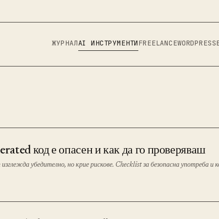
ЖУРНАЛ
AI ИНСТРУМЕНТИ
FREELANCE
WORDPRESS
erated код е опасен и как да го проверяваш
 изглежда убедително, но крие рискове. Checklist за безопасна употреба и