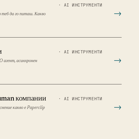
· AI ИНСТРУМЕНТИ
 теб да го питаш. Какво
и
· AI ИНСТРУМЕНТИ
O агент, асинхронен
-human компании
· AI ИНСТРУМЕНТИ
яснение какво е Paperclip