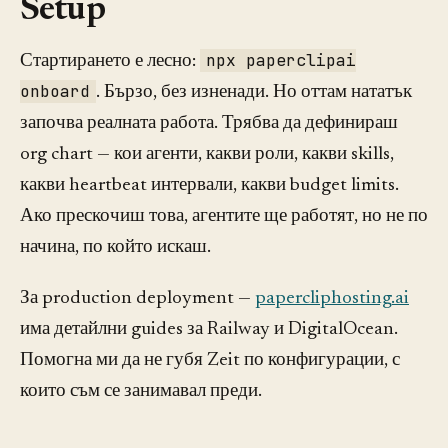
Setup
npx paperclipai
Стартирането е лесно:
onboard
. Бързо, без изненади. Но оттам нататък
започва реалната работа. Трябва да дефинираш
org chart — кои агенти, какви роли, какви skills,
какви heartbeat интервали, какви budget limits.
Ако прескочиш това, агентите ще работят, но не по
начина, по който искаш.
За production deployment —
papercliphosting.ai
има детайлни guides за Railway и DigitalOcean.
Помогна ми да не губя Zeit по конфигурации, с
които съм се занимавал преди.