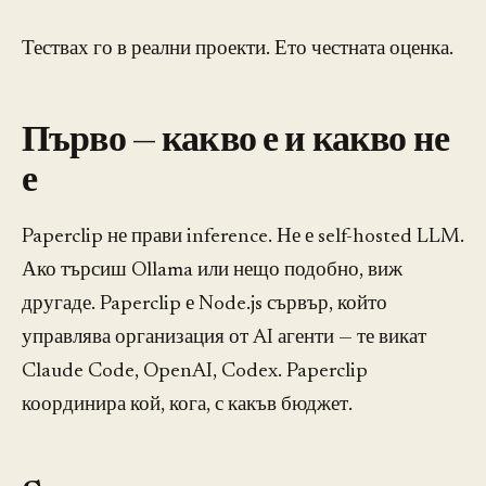
Тествах го в реални проекти. Ето честната оценка.
Първо — какво е и какво не
е
Paperclip не прави inference. Не е self-hosted LLM.
Ако търсиш Ollama или нещо подобно, виж
другаде. Paperclip е Node.js сървър, който
управлява организация от AI агенти — те викат
Claude Code, OpenAI, Codex. Paperclip
координира кой, кога, с какъв бюджет.