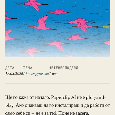
ДАТА
ТЕМА
ЧЕТЕНЕ
СПОДЕЛИ
12.05.2026
AI инструменти
1 мин
Ще го кажа от начало: Paperclip AI не е plug-and-
play. Ако очакваш да го инсталираш и да работи от
само себе си — не е за теб. Поне не засега.