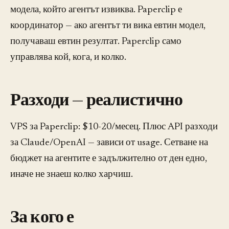
модела, който агентът извиква. Paperclip е
координатор — ако агентът ти вика евтин модел,
получаваш евтин резултат. Paperclip само
управлява кой, кога, и колко.
Разходи — реалистично
VPS за Paperclip: $10-20/месец. Плюс API разходи
за Claude/OpenAI — зависи от usage. Сетване на
бюджет на агентите е задължително от ден едно,
иначе не знаеш колко харчиш.
За кого е