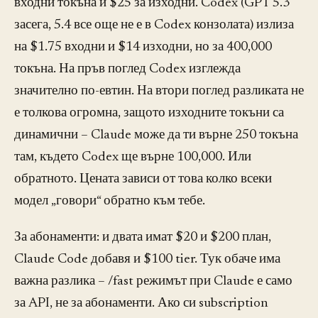
входни токъна и $25 за изходни. Codex (GPT 5.3
засега, 5.4 все още не е в Codex конзолата) излиза
на $1.75 входни и $14 изходни, но за 400,000
токъна. На пръв поглед Codex изглежда
значително по-евтин. На втори поглед разликата не
е толкова огромна, защото изходните токъни са
динамични – Claude може да ти върне 250 токъна
там, където Codex ще върне 100,000. Или
обратното. Цената зависи от това колко всеки
модел „говори“ обратно към тебе.
За абонаменти: и двата имат $20 и $200 план,
Claude Code добавя и $100 tier. Тук обаче има
важна разлика – /fast режимът при Claude е само
за API, не за абонаменти. Ако си subscription