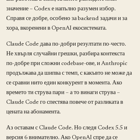
значение – Codex е напълно разумен избор.
Справя се добре, особено за backend задачи и за
хора, вкоренени в OpenAI екосистемата.
Claude Code дава по-добри резултати по-често.
Не хвърля случайни грешки, разбира контекста
по-добре при сложни codebase-ове, и Anthropic
продължава да шипва с темп, с какъвто не може да
се сравни нито един конкурент в момента. Ако
времето ти струва пари – а то винаги струва –
Claude Code го спестява повече от разликата в
цената на абонамента.
Аз оставам с Claude Code. Но следя Codex 5.5 и
версия 6 внимателно. Ако OpenAI спре да се