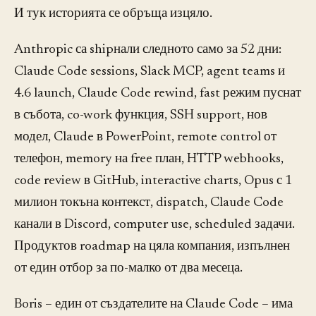
И тук историята се обръща изцяло.
Anthropic са shipнали следното само за 52 дни:
Claude Code sessions, Slack MCP, agent teams и
4.6 launch, Claude Code rewind, fast режим пуснат
в събота, co-work функция, SSH support, нов
модел, Claude в PowerPoint, remote control от
телефон, memory на free план, HTTP webhooks,
code review в GitHub, interactive charts, Opus с 1
милион токъна контекст, dispatch, Claude Code
канали в Discord, computer use, scheduled задачи.
Продуктов roadmap на цяла компания, изпълнен
от един отбор за по-малко от два месеца.
Boris – един от създателите на Claude Code – има