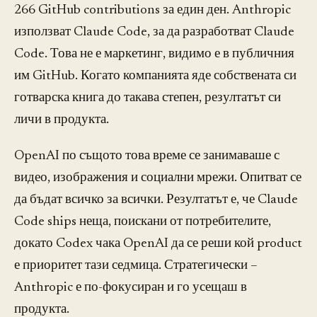
266 GitHub contributions за един ден. Anthropic
използват Claude Code, за да разработват Claude
Code. Това не е маркетинг, видимо е в публичния
им GitHub. Когато компанията яде собствената си
готварска книга до такава степен, резултатът си
личи в продукта.
OpenAI по същото това време се занимаваше с
видео, изображения и социални мрежи. Опитват се
да бъдат всичко за всички. Резултатът е, че Claude
Code ships неща, поискани от потребителите,
докато Codex чака OpenAI да се реши кой product
е приоритет тази седмица. Стратегически –
Anthropic е по-фокусиран и го усещаш в
продукта.