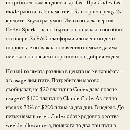
потребител, нямаш достъп до fast. При Codex fast
mode работи в абонамента: 1.5x скорост срещу 2x
кредити. Звучи разумно. Има и по-лека версия –
Codex Spark – за по-бързи, но по-малко способни
отговори. За RAG платформи или места където
скоростта е по-важна от качеството може да има
смисъл, но повечето хора искат по-добрия модел.
Но най-голямата разлика в цената не е в тарифата –
а в usage лимитите. Потребители масово
съобщават, че $20 планът на Codex дава повече
usage от $100 планът на Claude Code. Аз лично
изядох 73% от $200 плана за два дни. В неделя. До
петък нямаш reset. Codex обаче редовно ресетва
weekly allowance-а, понякога по два-три пъти в