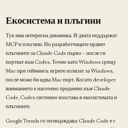
Екосистема и плъгини
Тук има интересна динамика. И двата поддържат
MCP и плъгини. Но разработчиците правят
плъгините за Claude Code първо – после ги
портват към Codex. Точно като Windows срещу
Mac при гейминга: игрите излизат за Windows,
после може би идва Mac порт. Когато developer
вниманието е насочено предимно към Claude
Code, Codex системно изостава в екосистемата и
плъгините.
Google Trends го потвърждава: Claude Code е с