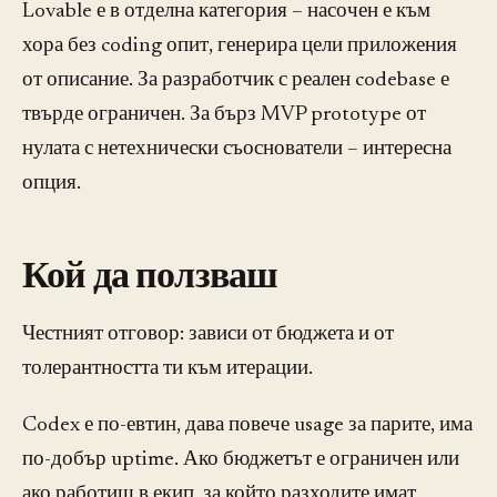
Lovable е в отделна категория – насочен е към
хора без coding опит, генерира цели приложения
от описание. За разработчик с реален codebase е
твърде ограничен. За бърз MVP prototype от
нулата с нетехнически съоснователи – интересна
опция.
Кой да ползваш
Честният отговор: зависи от бюджета и от
толерантността ти към итерации.
Codex е по-евтин, дава повече usage за парите, има
по-добър uptime. Ако бюджетът е ограничен или
ако работиш в екип, за който разходите имат