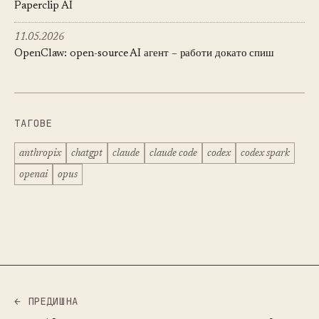
Paperclip AI
11.05.2026
OpenClaw: open-source AI агент – работи докато спиш
ТАГОВЕ
anthropix
chatgpt
claude
claude code
codex
codex spark
openai
opus
← ПРЕДИШНА