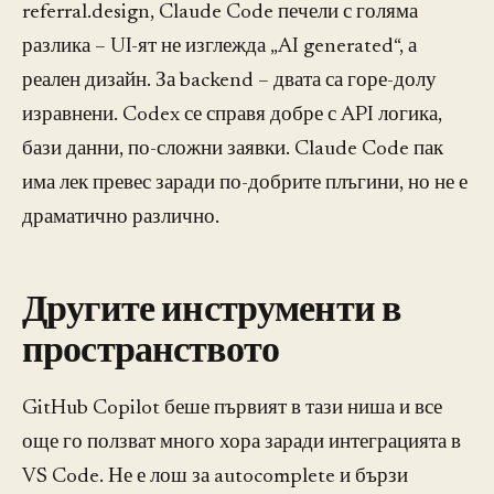
referral.design, Claude Code печели с голяма
разлика – UI-ят не изглежда „AI generated“, а
реален дизайн. За backend – двата са горе-долу
изравнени. Codex се справя добре с API логика,
бази данни, по-сложни заявки. Claude Code пак
има лек превес заради по-добрите плъгини, но не е
драматично различно.
Другите инструменти в
пространството
GitHub Copilot беше първият в тази ниша и все
още го ползват много хора заради интеграцията в
VS Code. Не е лош за autocomplete и бързи