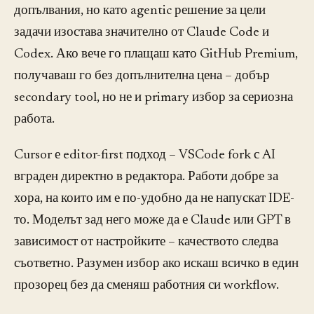
допълвания, но като agentic решение за цели
задачи изостава значително от Claude Code и
Codex. Ако вече го плащаш като GitHub Premium,
получаваш го без допълнителна цена – добър
secondary tool, но не и primary избор за сериозна
работа.
Cursor е editor-first подход – VSCode fork с AI
вграден директно в редактора. Работи добре за
хора, на които им е по-удобно да не напускат IDE-
то. Моделът зад него може да е Claude или GPT в
зависимост от настройките – качеството следва
съответно. Разумен избор ако искаш всичко в един
прозорец без да сменяш работния си workflow.