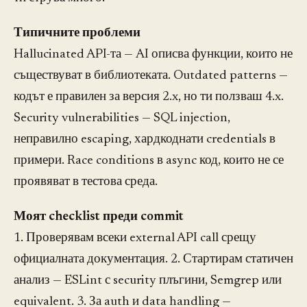
Типичните проблеми
Hallucinated API-та — AI описва функции, които не
съществуват в библиотеката. Outdated patterns —
кодът е правилен за версия 2.x, но ти ползваш 4.x.
Security vulnerabilities — SQL injection,
неправилно escaping, хардкоднати credentials в
примери. Race conditions в async код, които не се
проявяват в тестова среда.
Моят checklist преди commit
1. Проверявам всеки external API call срещу
официалната документация. 2. Стартирам статичен
анализ — ESLint с security плъгини, Semgrep или
equivalent. 3. За auth и data handling —