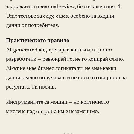
задължителен manual review, без изключения. 4.
Unit тестове за edge cases, особено за входни
данни от потребителя.
Практическото правило
AI-generated код третирай като код от junior
разработчик — ревюирай го, не го копирай сляпо.
AI-ът не знае бизнес логиката ти, не знае какви
данни реално получаваш и не носи отговорност за
резултата. Ти носиш.
Инструментите са мощни — но критичното
мислене над output-а им е незаменимо.