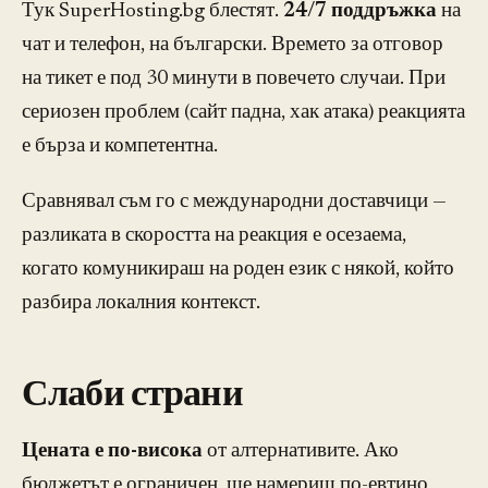
Тук SuperHosting.bg блестят.
24/7 поддръжка
на
чат и телефон, на български. Времето за отговор
на тикет е под 30 минути в повечето случаи. При
сериозен проблем (сайт падна, хак атака) реакцията
е бърза и компетентна.
Сравнявал съм го с международни доставчици —
разликата в скоростта на реакция е осезаема,
когато комуникираш на роден език с някой, който
разбира локалния контекст.
Слаби страни
Цената е по-висока
от алтернативите. Ако
бюджетът е ограничен, ще намериш по-евтино