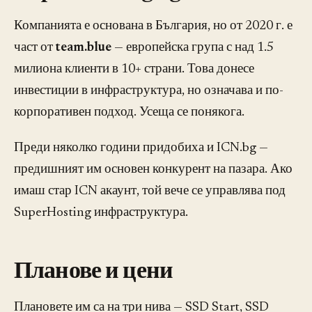
Компанията е основана в България, но от 2020 г. е
част от
team.blue
— европейска група с над 1.5
милиона клиенти в 10+ страни. Това донесе
инвестиции в инфраструктура, но означава и по-
корпоративен подход. Усеща се понякога.
Преди няколко години придобиха и ICN.bg —
предишният им основен конкурент на пазара. Ако
имаш стар ICN акаунт, той вече се управлява под
SuperHosting инфраструктура.
Планове и цени
Плановете им са на три нива — SSD Start, SSD