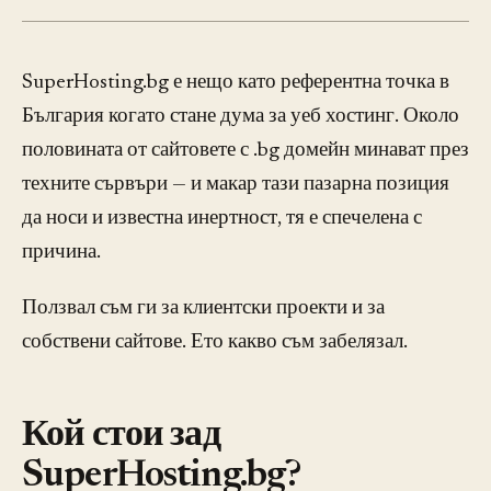
SuperHosting.bg е нещо като референтна точка в
България когато стане дума за уеб хостинг. Около
половината от сайтовете с .bg домейн минават през
техните сървъри — и макар тази пазарна позиция
да носи и известна инертност, тя е спечелена с
причина.
Ползвал съм ги за клиентски проекти и за
собствени сайтове. Ето какво съм забелязал.
Кой стои зад
SuperHosting.bg?