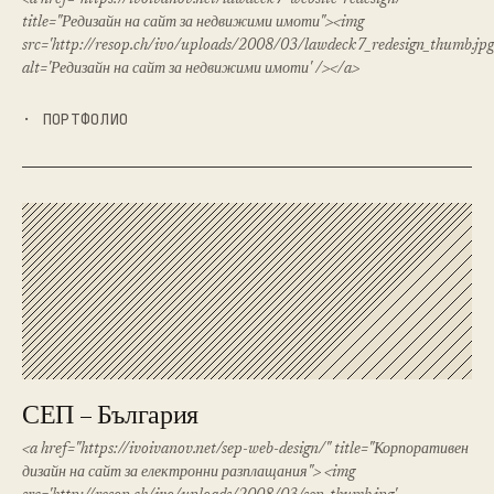
<a href="https://ivoivanov.net/lawdeck7-website-redesign/"
title="Редизайн на сайт за недвижими имоти"><img
src='http://resop.ch/ivo/uploads/2008/03/lawdeck7_redesign_thumb.jpg
alt='Редизайн на сайт за недвижими имоти' /></a>
· ПОРТФОЛИО
СЕП – България
<a href="https://ivoivanov.net/sep-web-design/" title="Корпоративен
дизайн на сайт за електронни разплащания"> <img