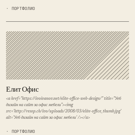
· ПОРТФОЛИО
Елит Офис
<a href="https://ivoivanov.net/elite-office-web-design/" title="Уеб
дизайн на сайт за офис мебели"><img
src='http://resop.ch/ivo/uploads/2008/03/elite-office_thumb.jpg'
alt='Уеб дизайн на сайт за офис мебели' /></a>
· ПОРТФОЛИО