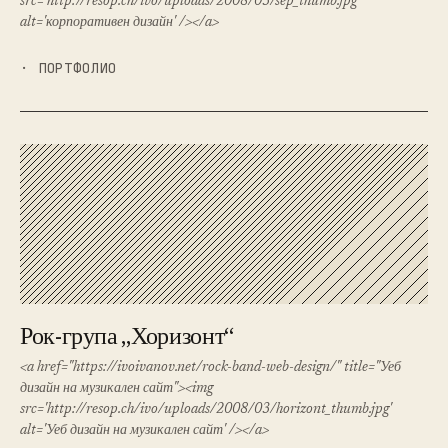
src='http://resop.ch/ivo/uploads/2008/03/sep_thumb.jpg'
alt='корпоративен дизайн' /></a>
· ПОРТФОЛИО
Рок-група „Хоризонт“
<a href="https://ivoivanov.net/rock-band-web-design/" title="Уеб
дизайн на музикален сайт"><img
src='http://resop.ch/ivo/uploads/2008/03/horizont_thumb.jpg'
alt='Уеб дизайн на музикален сайт' /></a>